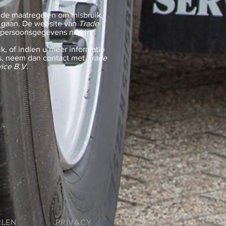
de maatregelen om misbruik,
 gaan. De website van
Trade
 persoonsgegevens niet in
k, of indien u meer informatie
, neem dan contact met
Trade
vice B.V.
RLEN
PRIVACY