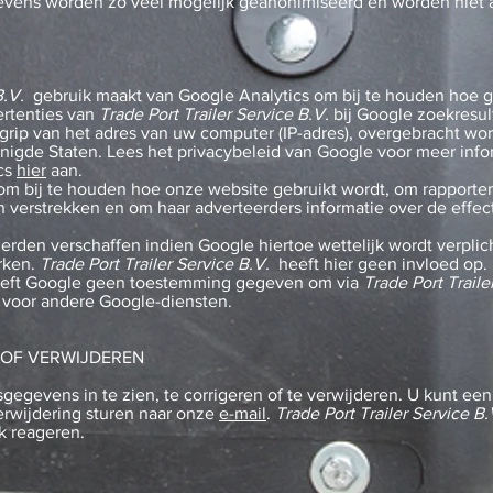
evens worden zo veel mogelijk geanonimiseerd en worden niet a
B.V.
gebruik maakt van Google Analytics om bij te houden hoe g
ertenties van
Trade Port Trailer Service B.V.
bij Google zoekresult
grip van het adres van uw computer (IP-adres), overgebracht wo
igde Staten. Lees het privacybeleid van Google voor meer infor
ics
hier
aan.
 om bij te houden hoe onze website gebruikt wordt, om rapport
 verstrekken en om haar adverteerders informatie over de effec
erden verschaffen indien Google hiertoe wettelijk wordt verplic
rken.
Trade Port Trailer Service B.V.
heeft hier geen invloed op.
ft Google geen toestemming gegeven om via
Trade Port Traile
n voor andere Google-diensten.
 OF VERWIJDEREN
egevens in te zien, te corrigeren of te verwijderen. U kunt een
verwijdering sturen naar onze
e-mail
.
Trade Port Trailer Service B.
k reageren.