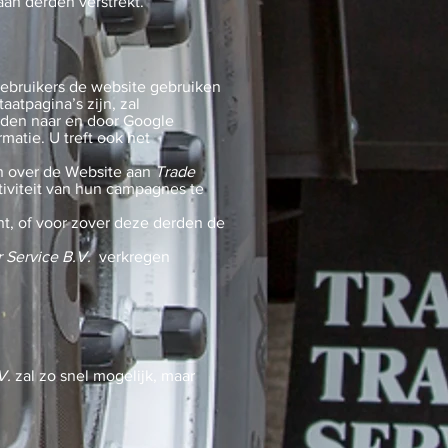
an derden verstrekt.
ebruikers de website gebruiken
aatpagina’s zijn, zal
rden naar en door Google
matie. U treft ook het
en over de Website aan
Trade
tiviteit van hun campagnes te
ht, of voor zover deze derden de
r Service B.V.
verkregen
V.
zal zo snel mogelijk, maar