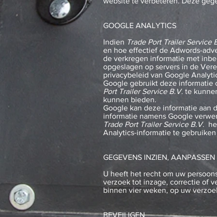
website te verbeteren. Deze geg
GOOGLE ANALYTICS
Indien
Trade Port Trailer Service 
en hoe effectief de Adwords-adv
de verkregen informatie met inbe
opgeslagen op servers in de Veren
privacybeleid van Google Analyt
Google gebruikt deze informatie
Port Trailer Service B.V.
te kunnen
kunnen bieden.
Google kan deze informatie aan d
informatie namens Google verwe
Trade Port Trailer Service B.V.
hee
Analytics-informatie te gebruike
GEGEVENS INZIEN, AANPASSEN
U heeft het recht om uw persoonsg
verzoek tot inzage, correctie of 
binnen vier weken, op uw verzoe
BEVEILIGEN