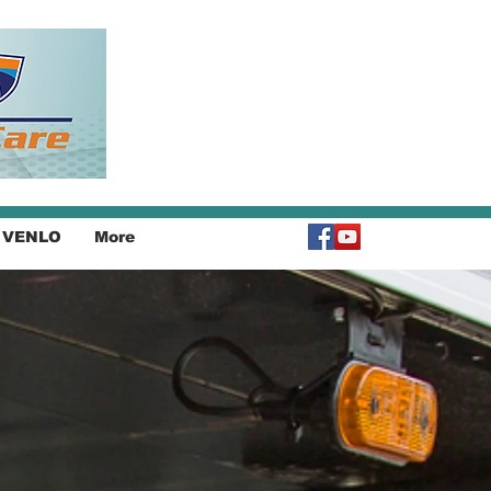
 VENLO
More