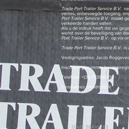
Trade Port Trailer Service B.V.
nee
verlies, onbevoegde toegang, on
Port Trailer Service B.V.
maakt geb
verkeerde handen vallen.
Als u de indruk heeft dat uw gege
wenst over de beveiliging van d
Port Trailer Service B.V.
op via o
Trade Port Trailer Service B.V.
is 
Vestigingsadres: Jacob Roggevee
Inschrijvingsnummer handelsregi
Telefoon: +(31) 773961000
E-mailadres:
info@tpts.nl
ONZE SERVICES