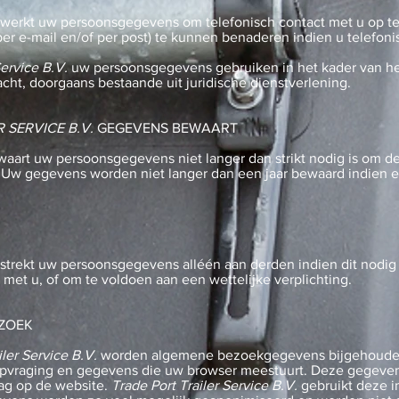
werkt uw persoonsgegevens om telefonisch contact met u op t
 (per e-mail en/of per post) te kunnen benaderen indien u telefon
Service B.V.
uw persoonsgegevens gebruiken in het kader van he
ht, doorgaans bestaande uit juridische dienstverlening.
 SERVICE B.V.
GEGEVENS BEWAART
aart uw persoonsgegevens niet langer dan strikt nodig is om de
w gegevens worden niet langer dan een jaar bewaard indien e
strekt uw persoonsgegevens alléén aan derden indien dit nodig 
met u, of om te voldoen aan een wettelijke verplichting.
EZOEK
iler Service B.V.
worden algemene bezoekgegevens bijgehouden,
 opvraging en gegevens die uw browser meestuurt. Deze gegeve
rag op de website.
Trade Port Trailer Service B.V.
gebruikt deze i