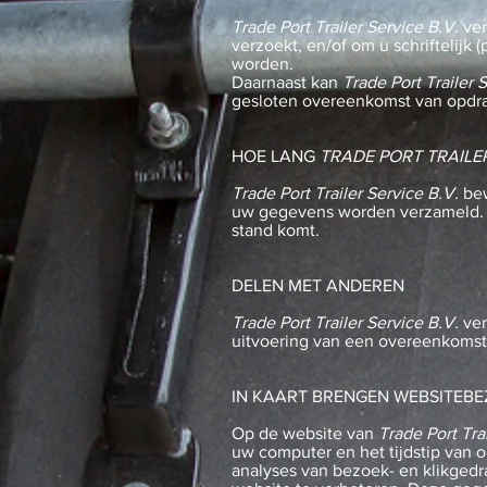
Trade Port Trailer Service B.V.
ver
verzoekt, en/of om u schriftelijk
worden.
Daarnaast kan
Trade Port Trailer 
gesloten overeenkomst van opdrac
HOE LANG
TRADE PORT TRAILER
Trade Port Trailer Service B.V.
bew
uw gegevens worden verzameld. U
stand komt.
DELEN MET ANDEREN
Trade Port Trailer Service B.V.
ver
uitvoering van een overeenkomst 
IN KAART BRENGEN WEBSITEB
Op de website van
Trade Port Tra
uw computer en het tijdstip van
analyses van bezoek- en klikged