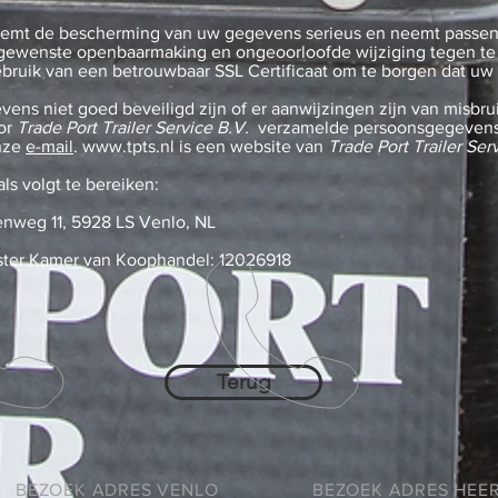
mt de bescherming van uw gegevens serieus en neemt passen
gewenste openbaarmaking en ongeoorloofde wijziging tegen te
ruik van een betrouwbaar SSL Certificaat om te borgen dat uw
vens niet goed beveiligd zijn of er aanwijzingen zijn van misbrui
oor
Trade Port Trailer Service B.V.
verzamelde persoonsgegevens
nze
e-mail
.
www.tpts.nl
is een website van
Trade Port Trailer Ser
als volgt te bereiken:
nweg 11, 5928 LS Venlo, NL
ster Kamer van Koophandel: 12026918
Terug
BEZOEK ADRES VENLO
BEZOEK ADRES HEE